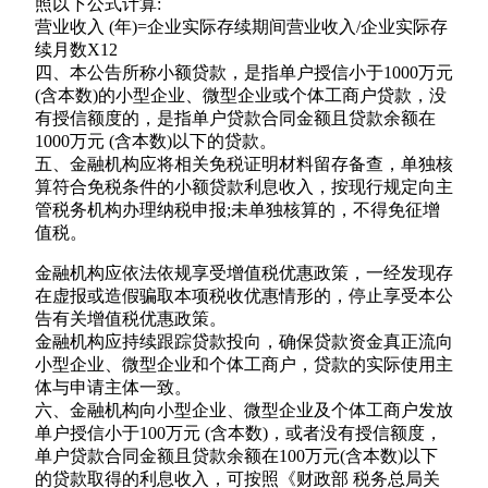
照以下公式计算:
营业收入 (年)=企业实际存续期间营业收入/企业实际存
续月数X12
四、本公告所称小额贷款，是指单户授信小于1000万元
(含本数)的小型企业、微型企业或个体工商户贷款，没
有授信额度的，是指单户贷款合同金额且贷款余额在
1000万元 (含本数)以下的贷款。
五、金融机构应将相关免税证明材料留存备查，单独核
算符合免税条件的小额贷款利息收入，按现行规定向主
管税务机构办理纳税申报;未单独核算的，不得免征增
值税。
金融机构应依法依规享受增值税优惠政策，一经发现存
在虚报或造假骗取本项税收优惠情形的，停止享受本公
告有关增值税优惠政策。
金融机构应持续跟踪贷款投向，确保贷款资金真正流向
小型企业、微型企业和个体工商户，贷款的实际使用主
体与申请主体一致。
六、金融机构向小型企业、微型企业及个体工商户发放
单户授信小于100万元 (含本数)，或者没有授信额度，
单户贷款合同金额且贷款余额在100万元(含本数)以下
的贷款取得的利息收入，可按照《财政部 税务总局关